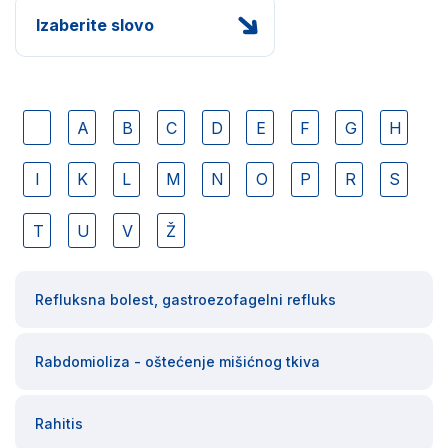
Izaberite slovo
A
B
C
D
E
F
G
H
I
K
L
M
N
O
P
R
S
T
U
V
Ž
Refluksna bolest, gastroezofagelni refluks
Rabdomioliza - oštećenje mišićnog tkiva
Rahitis