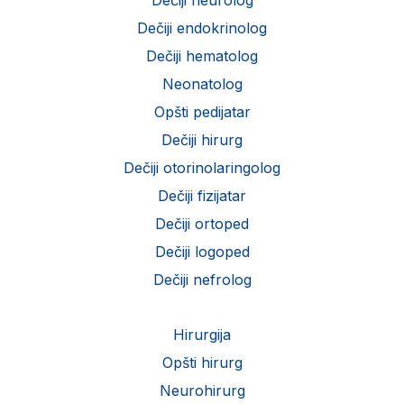
Dečiji neurolog
Dečiji endokrinolog
Dečiji hematolog
Neonatolog
Opšti pedijatar
Dečiji hirurg
Dečiji otorinolaringolog
Dečiji fizijatar
Dečiji ortoped
Dečiji logoped
Dečiji nefrolog
Hirurgija
Opšti hirurg
Neurohirurg