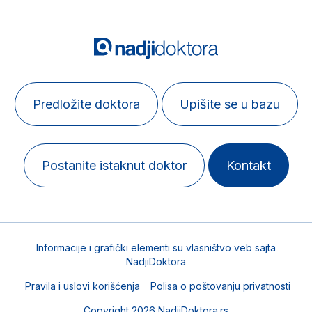
Predložite doktora
Upišite se u bazu
Postanite istaknut doktor
Kontakt
Informacije i grafički elementi su vlasništvo veb sajta
NadjiDoktora
Pravila i uslovi korišćenja
Polisa o poštovanju privatnosti
Copyright 2026 NadjiDoktora.rs