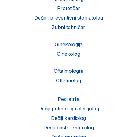
Protetičar
Dečiji i preventivni stomatolog
Zubni tehničar
Ginekologija
Ginekolog
Oftalmologija
Oftalmolog
Pedijatrija
Dečiji pulmolog i alergolog
Dečiji kardiolog
Dečiji gastroenterolog