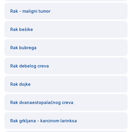
Rak - maligni tumor
Rak bešike
Rak bubrega
Rak debelog creva
Rak dojke
Rak dvanaestopalačnog creva
Rak grkljana - karcinom larinksa