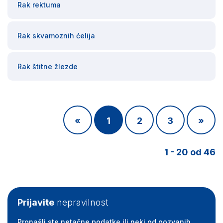
Rak rektuma
Rak skvamoznih ćelija
Rak štitne žlezde
«
1
2
3
»
1 - 20 od 46
Prijavite
nepravilnost
Pronašli ste netačne podatke ili neki od pozvanih