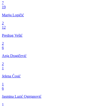
7
19
Marija Lopičić
2
12
Predrag Vešić
2
6
Anja Dragičević
2
1
Jelena Ćosić
1
6
Jasmina Lazić Ognjanović
1