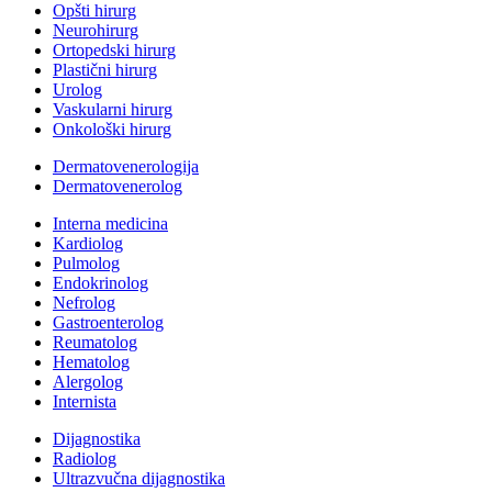
Opšti hirurg
Neurohirurg
Ortopedski hirurg
Plastični hirurg
Urolog
Vaskularni hirurg
Onkološki hirurg
Dermatovenerologija
Dermatovenerolog
Interna medicina
Kardiolog
Pulmolog
Endokrinolog
Nefrolog
Gastroenterolog
Reumatolog
Hematolog
Alergolog
Internista
Dijagnostika
Radiolog
Ultrazvučna dijagnostika