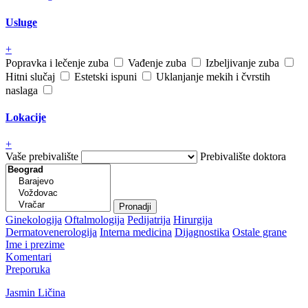
Usluge
+
Popravka i lečenje zuba
Vađenje zuba
Izbeljivanje zuba
Hitni slučaj
Estetski ispuni
Uklanjanje mekih i čvrstih
naslaga
Lokacije
+
Vaše prebivalište
Prebivalište doktora
Ginekologija
Oftalmologija
Pedijatrija
Hirurgija
Dermatovenerologija
Interna medicina
Dijagnostika
Ostale grane
Ime i prezime
Komentari
Preporuka
Jasmin Ličina