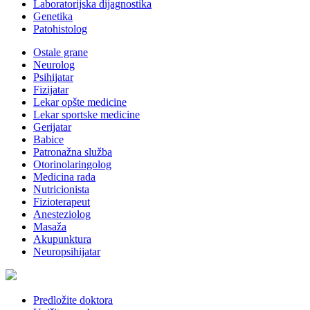
Laboratorijska dijagnostika
Genetika
Patohistolog
Ostale grane
Neurolog
Psihijatar
Fizijatar
Lekar opšte medicine
Lekar sportske medicine
Gerijatar
Babice
Patronažna služba
Otorinolaringolog
Medicina rada
Nutricionista
Fizioterapeut
Anesteziolog
Masaža
Akupunktura
Neuropsihijatar
Predložite doktora