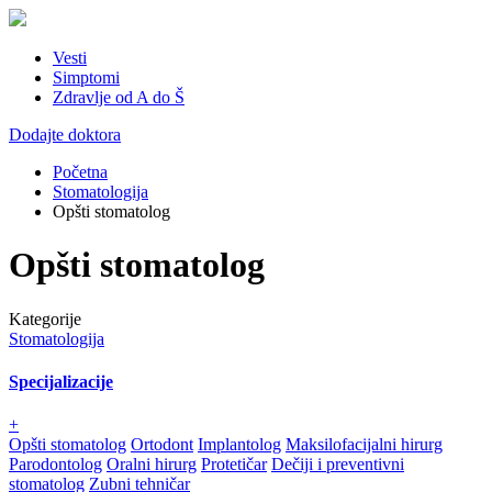
Vesti
Simptomi
Zdravlje od A do Š
Dodajte doktora
Početna
Stomatologija
Opšti stomatolog
Opšti stomatolog
Kategorije
Stomatologija
Specijalizacije
+
Opšti stomatolog
Ortodont
Implantolog
Maksilofacijalni hirurg
Parodontolog
Oralni hirurg
Protetičar
Dečiji i preventivni
stomatolog
Zubni tehničar