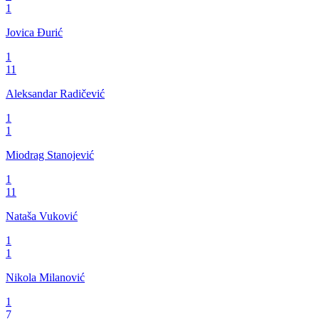
1
Jovica Đurić
1
11
Aleksandar Radičević
1
1
Miodrag Stanojević
1
11
Nataša Vuković
1
1
Nikola Milanović
1
7