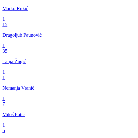
Marko Ružić
1
15
Dragoljub Paunović
1
35
Tanja Žugić
1
1
Nemanja Vranić
1
7
Miloš Potić
1
5