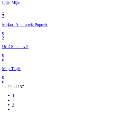
Ljilja Mijin
1
7
Mirjana Abramović Popović
0
2
Uroš Simonović
0
0
Maja Trajić
0
0
1 - 20 od 157
1
2
3