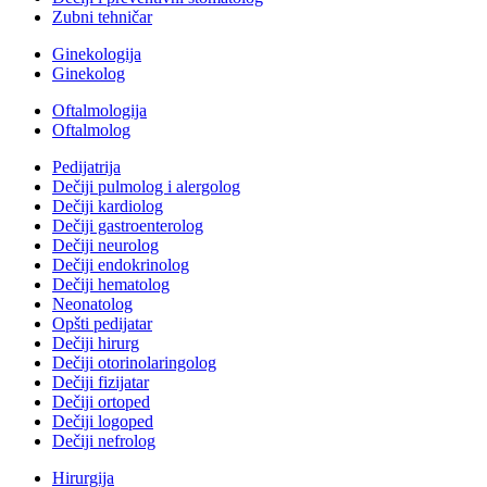
Zubni tehničar
Ginekologija
Ginekolog
Oftalmologija
Oftalmolog
Pedijatrija
Dečiji pulmolog i alergolog
Dečiji kardiolog
Dečiji gastroenterolog
Dečiji neurolog
Dečiji endokrinolog
Dečiji hematolog
Neonatolog
Opšti pedijatar
Dečiji hirurg
Dečiji otorinolaringolog
Dečiji fizijatar
Dečiji ortoped
Dečiji logoped
Dečiji nefrolog
Hirurgija