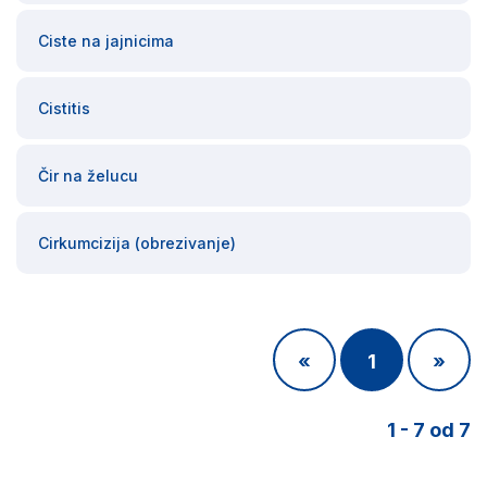
Ciste na jajnicima
Cistitis
Čir na želucu
Cirkumcizija (obrezivanje)
«
1
»
1 - 7 od 7