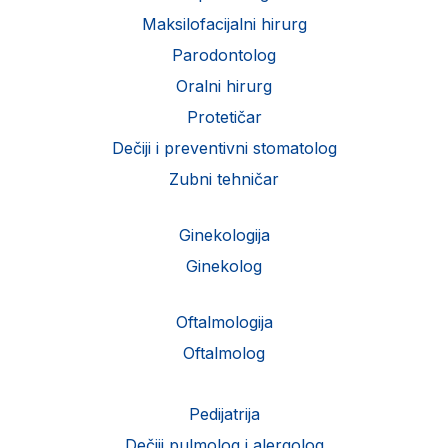
Maksilofacijalni hirurg
Parodontolog
Oralni hirurg
Protetičar
Dečiji i preventivni stomatolog
Zubni tehničar
Ginekologija
Ginekolog
Oftalmologija
Oftalmolog
Pedijatrija
Dečiji pulmolog i alergolog