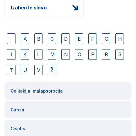
Izaberite slovo
A
B
C
D
E
F
G
H
I
K
L
M
N
O
P
R
S
T
U
V
Ž
Celijakija, malapsorpcija
Ciroza
Cistitis