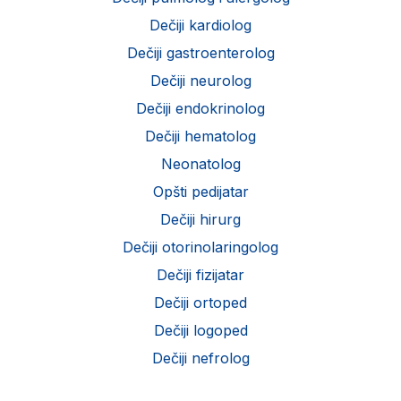
Dečiji kardiolog
Dečiji gastroenterolog
Dečiji neurolog
Dečiji endokrinolog
Dečiji hematolog
Neonatolog
Opšti pedijatar
Dečiji hirurg
Dečiji otorinolaringolog
Dečiji fizijatar
Dečiji ortoped
Dečiji logoped
Dečiji nefrolog