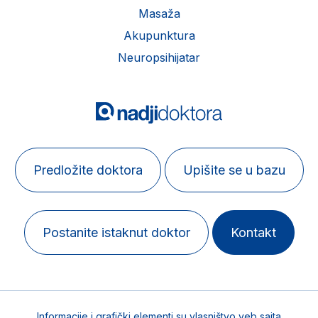
Masaža
Akupunktura
Neuropsihijatar
Predložite doktora
Upišite se u bazu
Postanite istaknut doktor
Kontakt
Informacije i grafički elementi su vlasništvo veb sajta