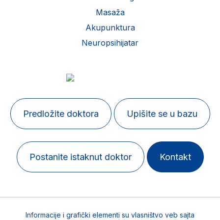
Masaža
Akupunktura
Neuropsihijatar
Predložite doktora
Upišite se u bazu
Postanite istaknut doktor
Kontakt
Informacije i grafički elementi su vlasništvo veb sajta