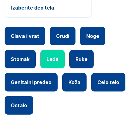
Izaberite deo tela
Glava i vrat
Grudi
Noge
Stomak
Leđa
Ruke
Genitalni predeo
Koža
Celo telo
Ostalo