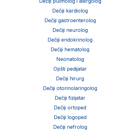
Dečiji pulmolog i alergolog
Dečiji kardiolog
Dečiji gastroenterolog
Dečiji neurolog
Dečiji endokrinolog
Dečiji hematolog
Neonatolog
Opšti pedijatar
Dečiji hirurg
Dečiji otorinolaringolog
Dečiji fizijatar
Dečiji ortoped
Dečiji logoped
Dečiji nefrolog