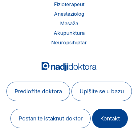
Fizioterapeut
Anesteziolog
Masaža
Akupunktura
Neuropsihijatar
Predložite doktora
Upišite se u bazu
Postanite istaknut doktor
Kontakt