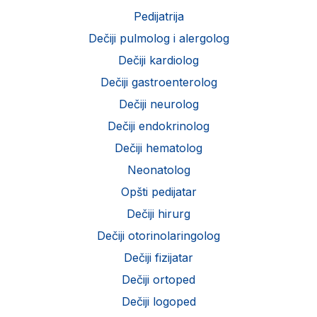
Pedijatrija
Dečiji pulmolog i alergolog
Dečiji kardiolog
Dečiji gastroenterolog
Dečiji neurolog
Dečiji endokrinolog
Dečiji hematolog
Neonatolog
Opšti pedijatar
Dečiji hirurg
Dečiji otorinolaringolog
Dečiji fizijatar
Dečiji ortoped
Dečiji logoped