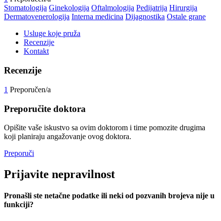
Stomatologija
Ginekologija
Oftalmologija
Pedijatrija
Hirurgija
Dermatovenerologija
Interna medicina
Dijagnostika
Ostale grane
Usluge koje pruža
Recenzije
Kontakt
Recenzije
1
Preporučen/a
Preporučite doktora
Opišite vaše iskustvo sa ovim doktorom i time pomozite drugima
koji planiraju angažovanje ovog doktora.
Preporuči
Prijavite
nepravilnost
Pronašli ste netačne podatke ili neki od pozvanih brojeva nije u
funkciji?