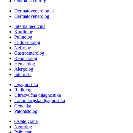
Onkološki hirurg
Dermatovenerologija
Dermatovenerolog
Interna medicina
Kardiolog
Pulmolog
Endokrinolog
Nefrolog
Gastroenterolog
Reumatolog
Hematolog
Alergolog
Internista
Dijagnostika
Radiolog
Ultrazvučna dijagnostika
Laboratorijska dijagnostika
Genetika
Patohistolog
Ostale grane
Neurolog
Psihijatar