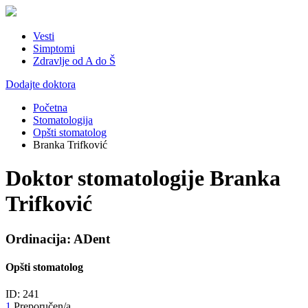
Vesti
Simptomi
Zdravlje od A do Š
Dodajte doktora
Početna
Stomatologija
Opšti stomatolog
Branka Trifković
Doktor stomatologije Branka
Trifković
Ordinacija: ADent
Opšti stomatolog
ID: 241
1
Preporučen/a