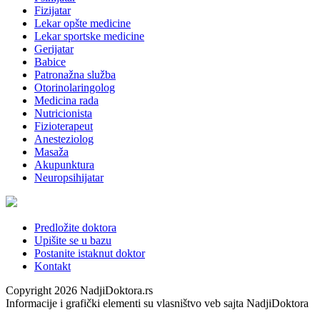
Fizijatar
Lekar opšte medicine
Lekar sportske medicine
Gerijatar
Babice
Patronažna služba
Otorinolaringolog
Medicina rada
Nutricionista
Fizioterapeut
Anesteziolog
Masaža
Akupunktura
Neuropsihijatar
Predložite doktora
Upišite se u bazu
Postanite istaknut doktor
Kontakt
Copyright 2026 NadjiDoktora.rs
Informacije i grafički elementi su vlasništvo veb sajta NadjiDoktora