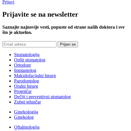
Prijavi
Prijavite
se na newsletter
Saznajte najnovije vesti, popuste od strane naših doktora i sve
što je aktuelno.
Stomatologija
Opšti stomatolog
Ortodont
Implantolog
Maksilofacijalni hirurg
Parodontolog
Oralni hirurg
Protetičar
Dečiji i preventivni stomatolog
Zubni tehničar
Ginekologija
Ginekolog
Oftalmologija