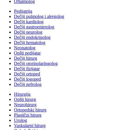
Oftalmolog
Pedijatrija
Dečiji pulmolog i alergolog
Dečiji kardiolog
Dečiji gastroenterolog
Dečiji neurolog
Dečiji endokrinolog
Dečiji hematolog
Neonatolog
Opšti pedijatar
Dečiji hirurg
Dečiji otorinolaringolog
Dečiji fizijatar
Dečiji ortoped
Dečiji logoped
Dečiji nefrolog
Hirurgija
Opšti hirurg
Neurohirurg
Ortopedski hirurg
Plastični hirurg
Urolog
Vaskularni hirurg