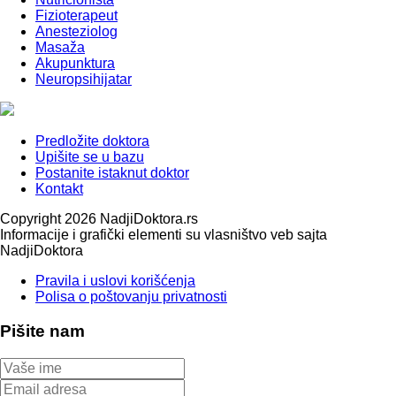
Fizioterapeut
Anesteziolog
Masaža
Akupunktura
Neuropsihijatar
Predložite doktora
Upišite se u bazu
Postanite istaknut doktor
Kontakt
Copyright 2026 NadjiDoktora.rs
Informacije i grafički elementi su vlasništvo veb sajta
NadjiDoktora
Pravila i uslovi korišćenja
Polisa o poštovanju privatnosti
Pišite nam