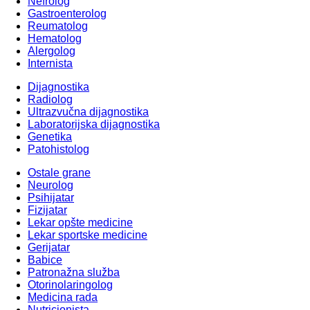
Nefrolog
Gastroenterolog
Reumatolog
Hematolog
Alergolog
Internista
Dijagnostika
Radiolog
Ultrazvučna dijagnostika
Laboratorijska dijagnostika
Genetika
Patohistolog
Ostale grane
Neurolog
Psihijatar
Fizijatar
Lekar opšte medicine
Lekar sportske medicine
Gerijatar
Babice
Patronažna služba
Otorinolaringolog
Medicina rada
Nutricionista