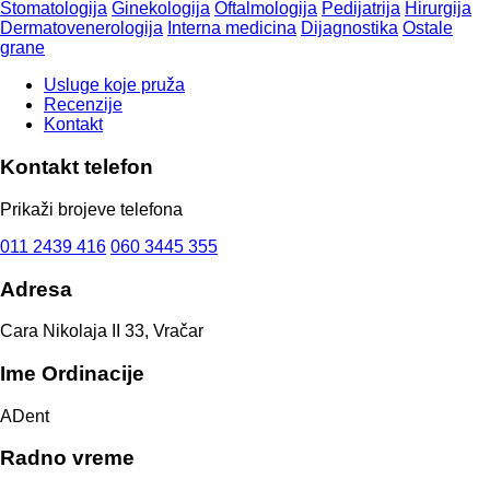
Stomatologija
Ginekologija
Oftalmologija
Pedijatrija
Hirurgija
Dermatovenerologija
Interna medicina
Dijagnostika
Ostale
grane
Usluge koje pruža
Recenzije
Kontakt
Kontakt telefon
Prikaži brojeve telefona
011 2439 416
060 3445 355
Adresa
Cara Nikolaja II 33, Vračar
Ime Ordinacije
ADent
Radno vreme