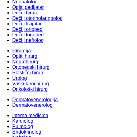
Neonatolog
Opšti pedijatar
Dečiji hirurg
Dečiji otorinolaringolog
Dečiji fizijatar
Dečiji ortoped
Dečiji logoped
Dečiji nefrolog
Hirurgija
Opšti hirurg
Neurohirurg
Ortopedski hirurg
Plastični hirurg
Urolog
Vaskularni hirurg
Onkološki hirurg
Dermatovenerologija
Dermatovenerolog
Interna medicina
Kardiolog
Pulmolog
Endokrinolog