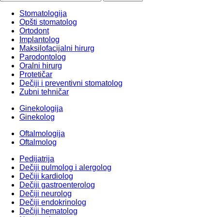
Stomatologija
Opšti stomatolog
Ortodont
Implantolog
Maksilofacijalni hirurg
Parodontolog
Oralni hirurg
Protetičar
Dečiji i preventivni stomatolog
Zubni tehničar
Ginekologija
Ginekolog
Oftalmologija
Oftalmolog
Pedijatrija
Dečiji pulmolog i alergolog
Dečiji kardiolog
Dečiji gastroenterolog
Dečiji neurolog
Dečiji endokrinolog
Dečiji hematolog