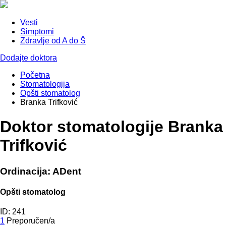
Vesti
Simptomi
Zdravlje od A do Š
Dodajte doktora
Početna
Stomatologija
Opšti stomatolog
Branka Trifković
Doktor stomatologije Branka
Trifković
Ordinacija: ADent
Opšti stomatolog
ID: 241
1
Preporučen/a