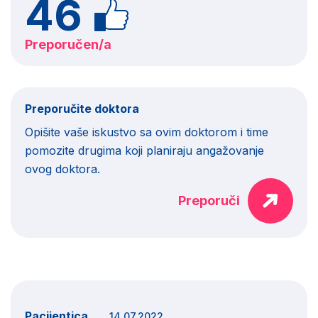
46
Preporučen/a
Preporučite doktora
Opišite vaše iskustvo sa ovim doktorom i time
pomozite drugima koji planiraju angažovanje
ovog doktora.
Preporuči
Pacijentica
14.07.2022.