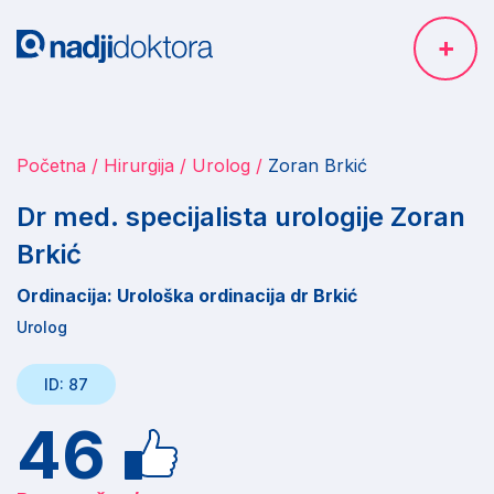
Početna
Hirurgija
Urolog
Zoran Brkić
Dr med. specijalista urologije Zoran
Brkić
Ordinacija: Urološka ordinacija dr Brkić
Urolog
ID: 87
46