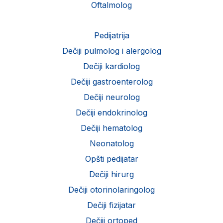
Oftalmolog
Pedijatrija
Dečiji pulmolog i alergolog
Dečiji kardiolog
Dečiji gastroenterolog
Dečiji neurolog
Dečiji endokrinolog
Dečiji hematolog
Neonatolog
Opšti pedijatar
Dečiji hirurg
Dečiji otorinolaringolog
Dečiji fizijatar
Dečiji ortoped