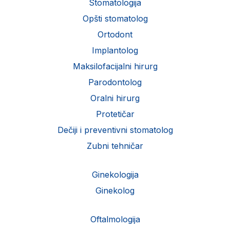
Stomatologija
Opšti stomatolog
Ortodont
Implantolog
Maksilofacijalni hirurg
Parodontolog
Oralni hirurg
Protetičar
Dečiji i preventivni stomatolog
Zubni tehničar
Ginekologija
Ginekolog
Oftalmologija