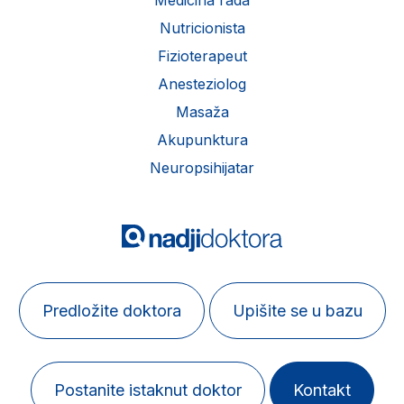
Medicina rada
Nutricionista
Fizioterapeut
Anesteziolog
Masaža
Akupunktura
Neuropsihijatar
Predložite doktora
Upišite se u bazu
Postanite istaknut doktor
Kontakt