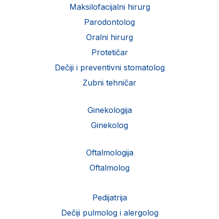
Maksilofacijalni hirurg
Parodontolog
Oralni hirurg
Protetičar
Dečiji i preventivni stomatolog
Zubni tehničar
Ginekologija
Ginekolog
Oftalmologija
Oftalmolog
Pedijatrija
Dečiji pulmolog i alergolog