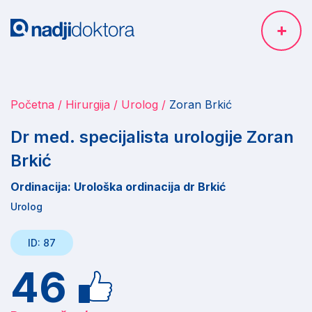
Početna
Hirurgija
Urolog
Zoran Brkić
Dr med. specijalista urologije Zoran
Brkić
Ordinacija: Urološka ordinacija dr Brkić
Urolog
ID: 87
46