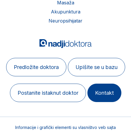
Masaža
Akupunktura
Neuropsihijatar
Predložite doktora
Upišite se u bazu
Postanite istaknut doktor
Kontakt
Informacije i grafički elementi su vlasništvo veb sajta