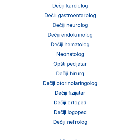
Dečiji kardiolog
Dečiji gastroenterolog
Dečiji neurolog
Dečiji endokrinolog
Dečiji hematolog
Neonatolog
Opšti pedijatar
Dečiji hirurg
Dečiji otorinolaringolog
Dečiji fizijatar
Dečiji ortoped
Dečiji logoped
Dečiji nefrolog