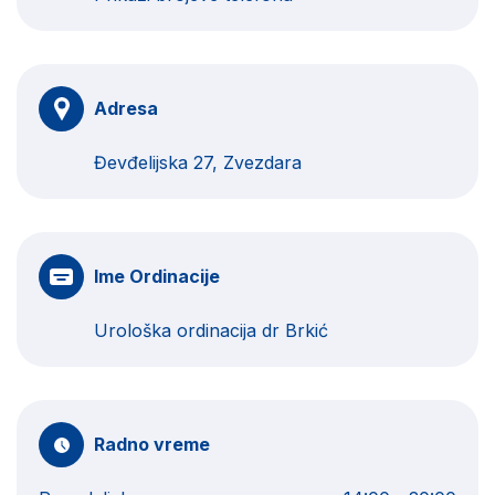
Adresa
Đevđelijska 27, Zvezdara
Ime Ordinacije
Urološka ordinacija dr Brkić
Radno vreme