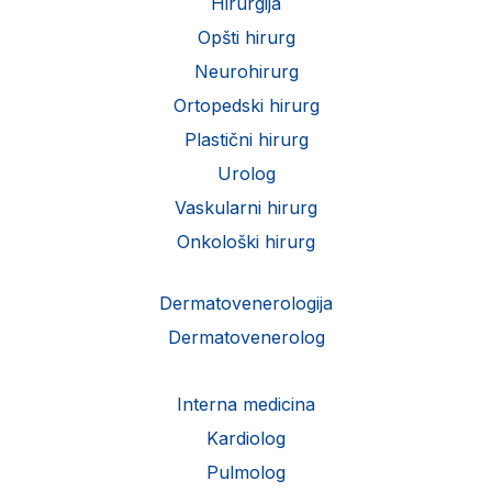
Hirurgija
Opšti hirurg
Neurohirurg
Ortopedski hirurg
Plastični hirurg
Urolog
Vaskularni hirurg
Onkološki hirurg
Dermatovenerologija
Dermatovenerolog
Interna medicina
Kardiolog
Pulmolog