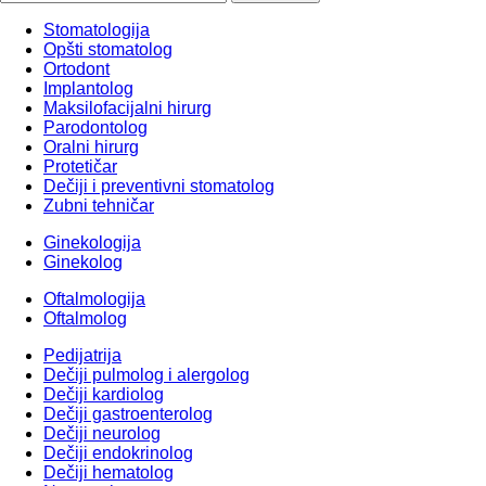
Stomatologija
Opšti stomatolog
Ortodont
Implantolog
Maksilofacijalni hirurg
Parodontolog
Oralni hirurg
Protetičar
Dečiji i preventivni stomatolog
Zubni tehničar
Ginekologija
Ginekolog
Oftalmologija
Oftalmolog
Pedijatrija
Dečiji pulmolog i alergolog
Dečiji kardiolog
Dečiji gastroenterolog
Dečiji neurolog
Dečiji endokrinolog
Dečiji hematolog