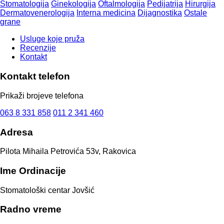
Stomatologija
Ginekologija
Oftalmologija
Pedijatrija
Hirurgija
Dermatovenerologija
Interna medicina
Dijagnostika
Ostale
grane
Usluge koje pruža
Recenzije
Kontakt
Kontakt telefon
Prikaži brojeve telefona
063 8 331 858
011 2 341 460
Adresa
Pilota Mihaila Petrovića 53v, Rakovica
Ime Ordinacije
Stomatološki centar Jovšić
Radno vreme