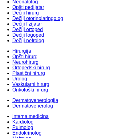
Neonatolog
Opšti pedijatar
Dečiji hirurg
Dečiji otorinolaringolog
Dečiji fizijatar
Dečiji ortoped
Dečiji logoped
Dečiji nefrolog
Hirurgija
Opšti hirurg
Neurohirurg
Ortopedski hirurg
Plastični hirurg
Urolog
Vaskularni hirurg
Onkološki hirurg
Dermatovenerologija
Dermatovenerolog
Interna medicina
Kardiolog
Pulmolog
Endokrinolog