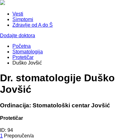
Vesti
Simptomi
Zdravlje od A do Š
Dodajte doktora
Početna
Stomatologija
Protetičar
Duško Jovšić
Dr. stomatologije Duško
Jovšić
Ordinacija: Stomatološki centar Jovšić
Protetičar
ID: 94
1
Preporučen/a