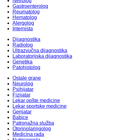
Nefrolog
Gastroenterolog
Reumatolog
Hematolog
Alergolog
Internista
Dijagnostika
Radiolog
Ultrazvučna dijagnostika
Laboratorijska dijagnostika
Genetika
Patohistolog
Ostale grane
Neurolog
Psihijatar
Fizijatar
Lekar opšte medicine
Lekar sportske medicine
Gerijatar
Babice
Patronažna služba
Otorinolaringolog
Medicina rada
Nutricionista