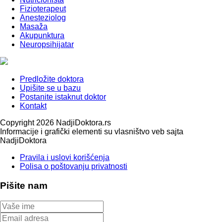
Fizioterapeut
Anesteziolog
Masaža
Akupunktura
Neuropsihijatar
Predložite doktora
Upišite se u bazu
Postanite istaknut doktor
Kontakt
Copyright 2026 NadjiDoktora.rs
Informacije i grafički elementi su vlasništvo veb sajta
NadjiDoktora
Pravila i uslovi korišćenja
Polisa o poštovanju privatnosti
Pišite nam