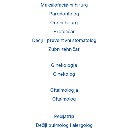
Maksilofacijalni hirurg
Parodontolog
Oralni hirurg
Protetičar
Dečiji i preventivni stomatolog
Zubni tehničar
Ginekologija
Ginekolog
Oftalmologija
Oftalmolog
Pedijatrija
Dečiji pulmolog i alergolog