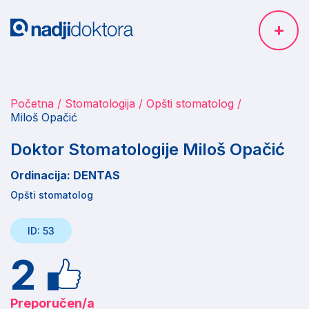
Početna
Stomatologija
Opšti stomatolog
Miloš Opačić
Doktor Stomatologije Miloš Opačić
Ordinacija: DENTAS
Opšti stomatolog
ID: 53
2
Preporučen/a