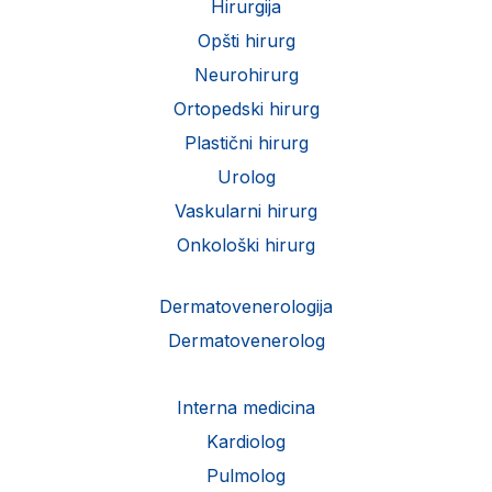
Hirurgija
Opšti hirurg
Neurohirurg
Ortopedski hirurg
Plastični hirurg
Urolog
Vaskularni hirurg
Onkološki hirurg
Dermatovenerologija
Dermatovenerolog
Interna medicina
Kardiolog
Pulmolog