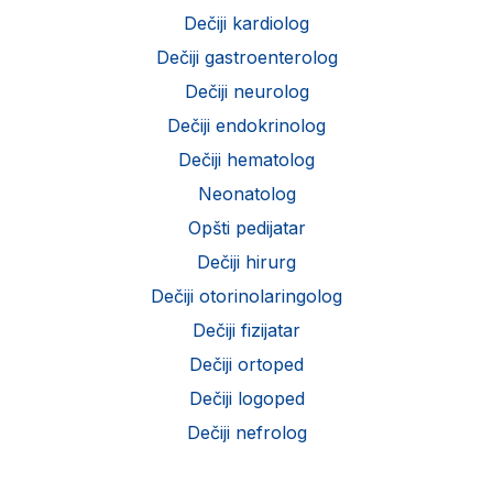
Dečiji kardiolog
Dečiji gastroenterolog
Dečiji neurolog
Dečiji endokrinolog
Dečiji hematolog
Neonatolog
Opšti pedijatar
Dečiji hirurg
Dečiji otorinolaringolog
Dečiji fizijatar
Dečiji ortoped
Dečiji logoped
Dečiji nefrolog