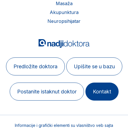
Masaža
Akupunktura
Neuropsihijatar
Predložite doktora
Upišite se u bazu
Postanite istaknut doktor
Kontakt
Informacije i grafički elementi su vlasništvo veb sajta