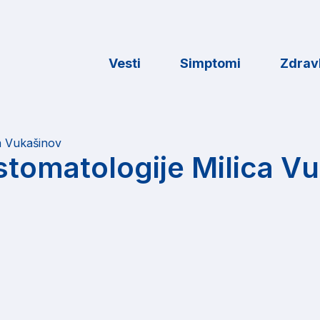
Vesti
Simptomi
Zdravl
a Vukašinov
 stomatologije Milica V