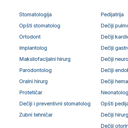
Stomatologija
Pedijatrija
Opšti stomatolog
Dečiji pulm
Ortodont
Dečiji kard
Implantolog
Dečiji gast
Maksilofacijalni hirurg
Dečiji neur
Parodontolog
Dečiji endo
Oralni hirurg
Dečiji hema
Protetičar
Neonatolo
Dečiji i preventivni stomatolog
Opšti pedij
Zubni tehničar
Dečiji hirur
Dečiji otori