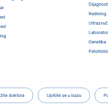
Dijagnost
tar
Radiolog
ped
Ultrazvuč
ped
Laborator
olog
Genetika
Patohisto
žite doktora
Upišite se u bazu
Po