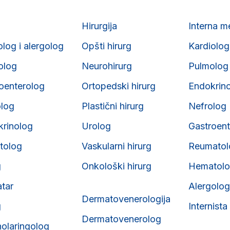
Hirurgija
Interna m
olog i alergolog
Opšti hirurg
Kardiolog
iolog
Neurohirurg
Pulmolog
roenterolog
Ortopedski hirurg
Endokrin
olog
Plastični hirurg
Nefrolog
krinolog
Urolog
Gastroent
tolog
Vaskularni hirurg
Reumatol
g
Onkološki hirurg
Hematol
atar
Alergolog
Dermatovenerologija
g
Internista
Dermatovenerolog
nolaringolog