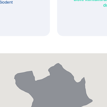
Biodent
d