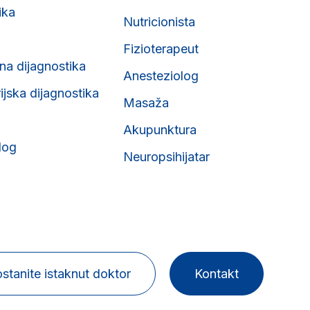
ika
Nutricionista
Fizioterapeut
na dijagnostika
Anesteziolog
ijska dijagnostika
Masaža
Akupunktura
log
Neuropsihijatar
stanite istaknut doktor
Kontakt