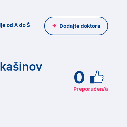
je od A do Š
Dodajte doktora
ukašinov
0
Preporučen/a