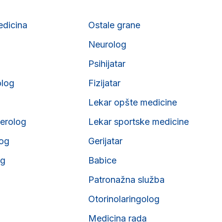
edicina
Ostale grane
Neurolog
Psihijatar
olog
Fizijatar
Lekar opšte medicine
erolog
Lekar sportske medicine
og
Gerijatar
og
Babice
Patronažna služba
Otorinolaringolog
Medicina rada