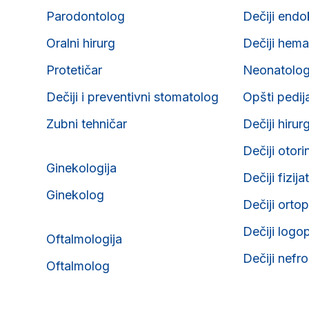
Parodontolog
Dečiji endo
Oralni hirurg
Dečiji hema
Protetičar
Neonatolo
Dečiji i preventivni stomatolog
Opšti pedij
Zubni tehničar
Dečiji hirur
Dečiji otori
Ginekologija
Dečiji fizija
Ginekolog
Dečiji orto
Dečiji logo
Oftalmologija
Dečiji nefr
Oftalmolog