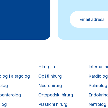
Hirurgija
Interna m
olog i alergolog
Opšti hirurg
Kardiolog
iolog
Neurohirurg
Pulmolog
roenterolog
Ortopedski hirurg
Endokrin
olog
Plastični hirurg
Nefrolog