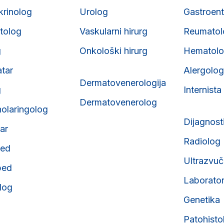
krinolog
Urolog
Gastroent
tolog
Vaskularni hirurg
Reumatol
g
Onkološki hirurg
Hematol
atar
Alergolog
Dermatovenerologija
g
Internista
Dermatovenerolog
nolaringolog
Dijagnost
tar
Radiolog
ped
Ultrazvuč
ped
Laborator
olog
Genetika
Patohisto