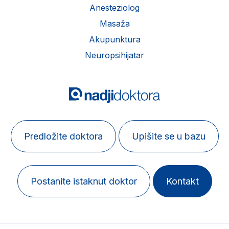
Anesteziolog
Masaža
Akupunktura
Neuropsihijatar
Predložite doktora
Upišite se u bazu
Postanite istaknut doktor
Kontakt