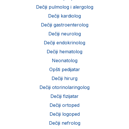
Dečiji pulmolog i alergolog
Dečiji kardiolog
Dečiji gastroenterolog
Dečiji neurolog
Dečiji endokrinolog
Dečiji hematolog
Neonatolog
Opšti pedijatar
Dečiji hirurg
Dečiji otorinolaringolog
Dečiji fizijatar
Dečiji ortoped
Dečiji logoped
Dečiji nefrolog