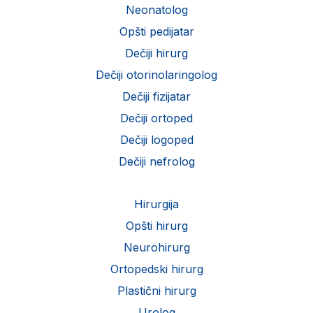
Neonatolog
Opšti pedijatar
Dečiji hirurg
Dečiji otorinolaringolog
Dečiji fizijatar
Dečiji ortoped
Dečiji logoped
Dečiji nefrolog
Hirurgija
Opšti hirurg
Neurohirurg
Ortopedski hirurg
Plastični hirurg
Urolog