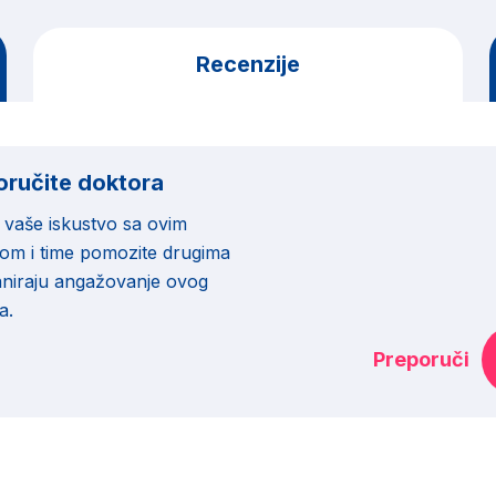
Recenzije
oručite doktora
e vaše iskustvo sa ovim
om i time pomozite drugima
laniraju angažovanje ovog
a.
Preporuči