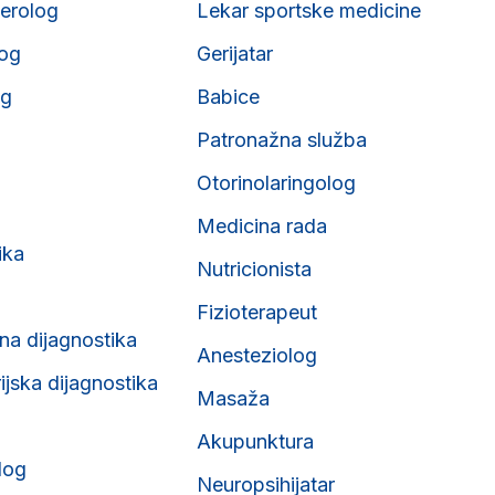
erolog
Lekar sportske medicine
og
Gerijatar
og
Babice
Patronažna služba
Otorinolaringolog
Medicina rada
ika
Nutricionista
Fizioterapeut
na dijagnostika
Anesteziolog
ijska dijagnostika
Masaža
Akupunktura
log
Neuropsihijatar