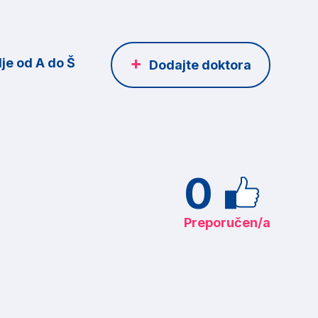
je od A do Š
Dodajte doktora
0
Preporučen/a