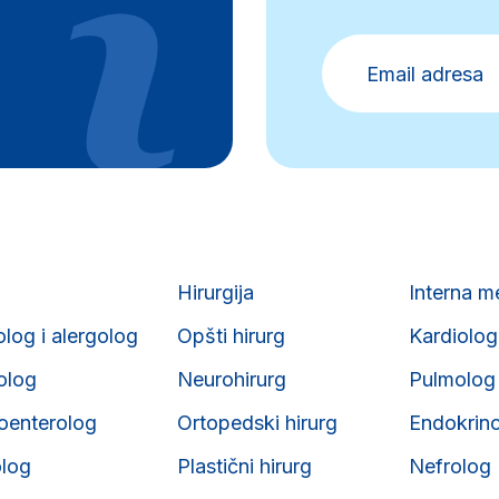
Hirurgija
Interna m
olog i alergolog
Opšti hirurg
Kardiolog
iolog
Neurohirurg
Pulmolog
roenterolog
Ortopedski hirurg
Endokrin
olog
Plastični hirurg
Nefrolog