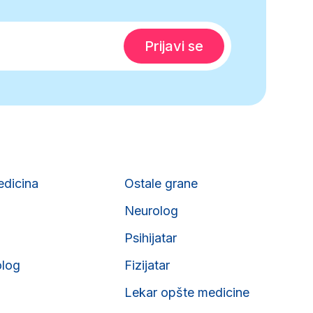
edicina
Ostale grane
Neurolog
Psihijatar
olog
Fizijatar
Lekar opšte medicine