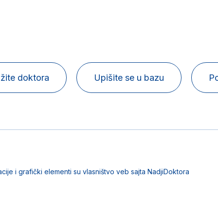
žite doktora
Upišite se u bazu
Po
acije i grafički elementi su vlasništvo veb sajta NadjiDoktora