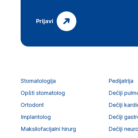
Prijavi
Stomatologija
Pedijatrija
Opšti stomatolog
Dečiji pulm
Ortodont
Dečiji kard
Implantolog
Dečiji gast
Maksilofacijalni hirurg
Dečiji neur