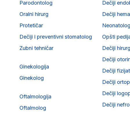
Parodontolog
Dečiji endo
Oralni hirurg
Dečiji hema
Protetičar
Neonatolo
Dečiji i preventivni stomatolog
Opšti pedij
Zubni tehničar
Dečiji hirur
Dečiji otori
Ginekologija
Dečiji fizija
Ginekolog
Dečiji orto
Dečiji logo
Oftalmologija
Dečiji nefr
Oftalmolog