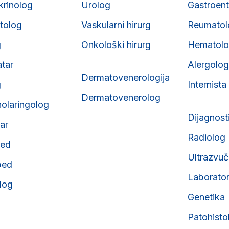
krinolog
Urolog
Gastroent
tolog
Vaskularni hirurg
Reumatol
g
Onkološki hirurg
Hematol
atar
Alergolog
Dermatovenerologija
g
Internista
Dermatovenerolog
nolaringolog
Dijagnost
tar
Radiolog
ped
Ultrazvuč
ped
Laborator
olog
Genetika
Patohisto