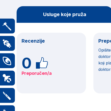
Usluge koje pruža
Recenzije
Prep
Opišit
0
doktor
koji p
doktor
Preporučen/a