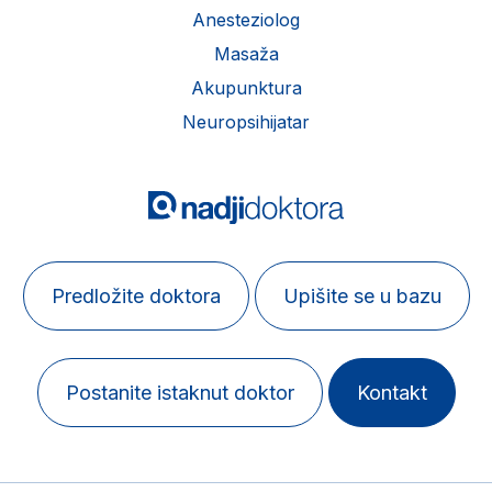
Anesteziolog
Masaža
Akupunktura
Neuropsihijatar
Predložite doktora
Upišite se u bazu
Postanite istaknut doktor
Kontakt