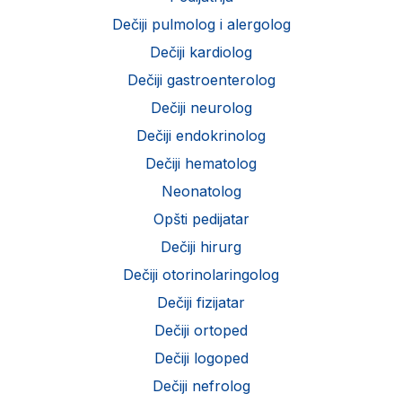
Dečiji pulmolog i alergolog
Dečiji kardiolog
Dečiji gastroenterolog
Dečiji neurolog
Dečiji endokrinolog
Dečiji hematolog
Neonatolog
Opšti pedijatar
Dečiji hirurg
Dečiji otorinolaringolog
Dečiji fizijatar
Dečiji ortoped
Dečiji logoped
Dečiji nefrolog