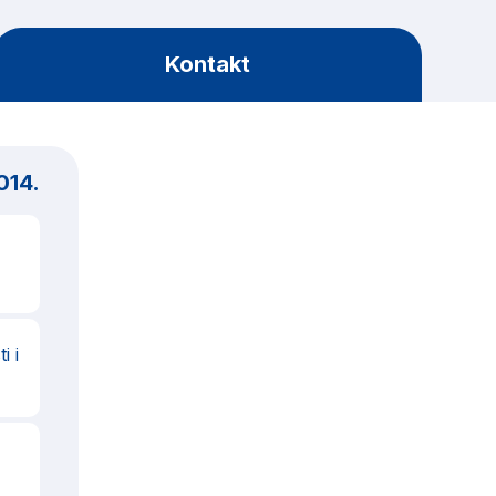
Kontakt
014.
i i