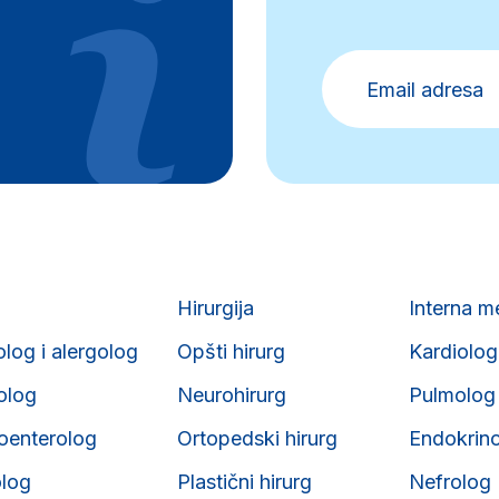
Hirurgija
Interna m
olog i alergolog
Opšti hirurg
Kardiolog
iolog
Neurohirurg
Pulmolog
roenterolog
Ortopedski hirurg
Endokrin
olog
Plastični hirurg
Nefrolog