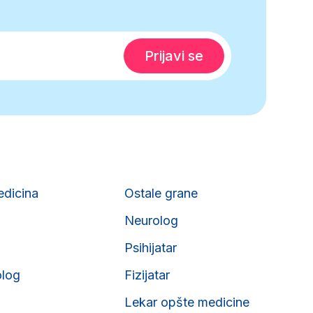
edicina
Ostale grane
Neurolog
Psihijatar
olog
Fizijatar
Lekar opšte medicine