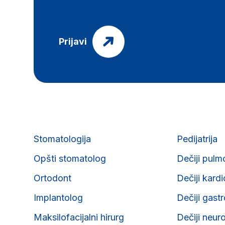
Prijavi
Stomatologija
Pedijatrija
Opšti stomatolog
Dečiji pulm
Ortodont
Dečiji kard
Implantolog
Dečiji gast
Maksilofacijalni hirurg
Dečiji neur