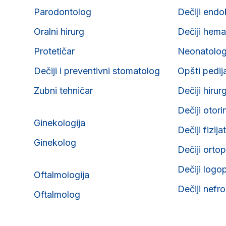
Parodontolog
Dečiji endo
Oralni hirurg
Dečiji hema
Protetičar
Neonatolo
Dečiji i preventivni stomatolog
Opšti pedij
Zubni tehničar
Dečiji hirur
Dečiji otori
Ginekologija
Dečiji fizija
Ginekolog
Dečiji orto
Dečiji logo
Oftalmologija
Dečiji nefr
Oftalmolog