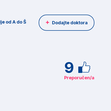
je od A do Š
Dodajte doktora
9
Preporučen/a