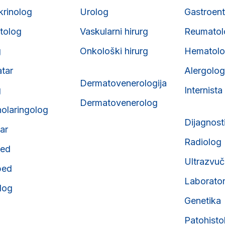
krinolog
Urolog
Gastroent
tolog
Vaskularni hirurg
Reumatol
g
Onkološki hirurg
Hematol
atar
Alergolog
Dermatovenerologija
g
Internista
Dermatovenerolog
nolaringolog
Dijagnost
tar
Radiolog
ped
Ultrazvuč
ped
Laborator
olog
Genetika
Patohisto