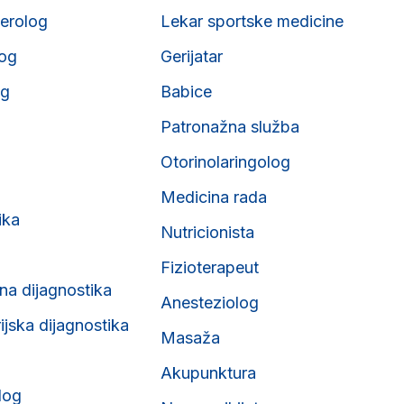
erolog
Lekar sportske medicine
og
Gerijatar
og
Babice
Patronažna služba
Otorinolaringolog
Medicina rada
ika
Nutricionista
Fizioterapeut
na dijagnostika
Anesteziolog
ijska dijagnostika
Masaža
Akupunktura
log