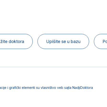
žite doktora
Upišite se u bazu
Po
acije i grafički elementi su vlasništvo veb sajta NadjiDoktora