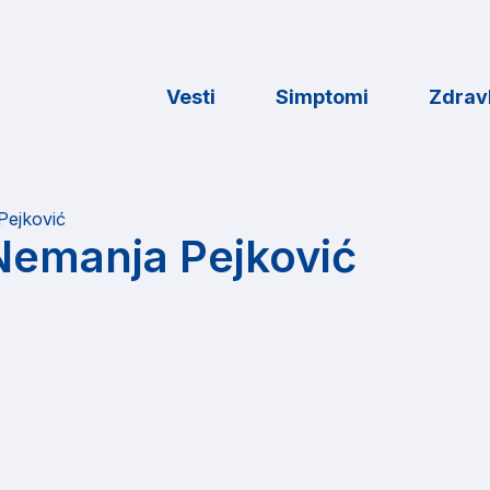
Vesti
Simptomi
Zdravl
Pejković
 Nemanja Pejković