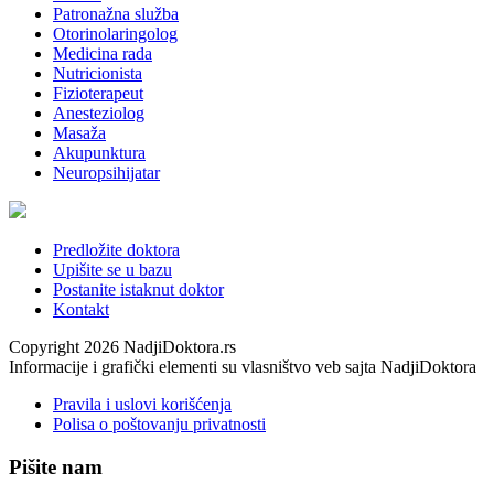
Patronažna služba
Otorinolaringolog
Medicina rada
Nutricionista
Fizioterapeut
Anesteziolog
Masaža
Akupunktura
Neuropsihijatar
Predložite doktora
Upišite se u bazu
Postanite istaknut doktor
Kontakt
Copyright 2026 NadjiDoktora.rs
Informacije i grafički elementi su vlasništvo veb sajta NadjiDoktora
Pravila i uslovi korišćenja
Polisa o poštovanju privatnosti
Pišite nam