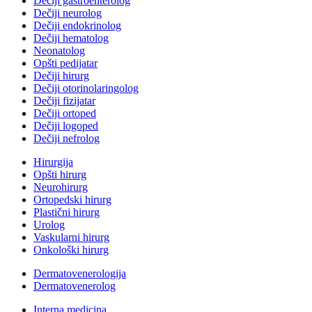
Dečiji gastroenterolog
Dečiji neurolog
Dečiji endokrinolog
Dečiji hematolog
Neonatolog
Opšti pedijatar
Dečiji hirurg
Dečiji otorinolaringolog
Dečiji fizijatar
Dečiji ortoped
Dečiji logoped
Dečiji nefrolog
Hirurgija
Opšti hirurg
Neurohirurg
Ortopedski hirurg
Plastični hirurg
Urolog
Vaskularni hirurg
Onkološki hirurg
Dermatovenerologija
Dermatovenerolog
Interna medicina