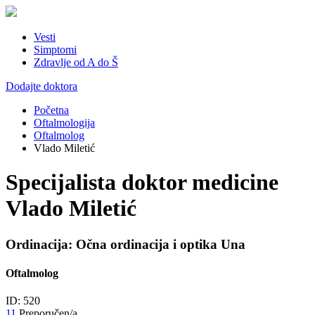
Vesti
Simptomi
Zdravlje od A do Š
Dodajte doktora
Početna
Oftalmologija
Oftalmolog
Vlado Miletić
Specijalista doktor medicine
Vlado Miletić
Ordinacija: Očna ordinacija i optika Una
Oftalmolog
ID: 520
11
Preporučen/a