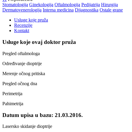
Stomatologija
Ginekologija
Oftalmologija
Pedijatrija
Hirurgija
Dermatovenerologija
Interna medicina
Dijagnostika
Ostale grane
Usluge koje pruža
Recenzije
Kontakt
Usluge koje ovaj doktor pruža
Pregled oftalmologa
Određivanje dioptrije
Merenje očnog pritiska
Pregled očnog dna
Perimetrija
Pahimetrija
Datum upisa u bazu:
21.03.2016.
Lasersko skidanje dioptrije