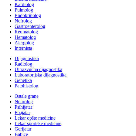
Kardiolog
Pulmolog
Endokrinolog
Nefrolog
Gastroenterolog
Reumatolog
Hematolog
Alergolog
Internista
Dijagnostika
Radiolog
Ultrazvučna dijagnostika
Laboratorijska dijagnostika
Genetika
Patohistolog
Ostale grane
Neurolog
Psihijatar
Fizijatar
Lekar opšte medicine
Lekar sportske medicine
Gerijatar
Babice