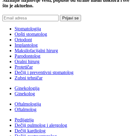
Saznajte najnovije vesti, popuste od strane naših doktora i sve
što je aktuelno.
Stomatologija
Opšti stomatolog
Ortodont
Implantolog
Maksilofacijalni hirurg
Parodontolog
Oralni hirurg
Protetičar
Dečiji i preventivni stomatolog
Zubni tehničar
Ginekologija
Ginekolog
Oftalmologija
Oftalmolog
Pedijatrija
Dečiji pulmolog i alergolog
Dečiji kardiolog