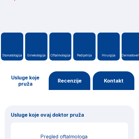
Stomatologija
Ginekologija
Oftalmologija
Pedijatrija
Hirurgija
Dermatoven
Usluge koje
Recenzije
Kontakt
pruža
Usluge koje ovaj doktor pruža
Pregled oftalmologa