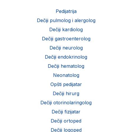
Pedijatrija
Dečiji pulmolog i alergolog
Dečiji kardiolog
Dečiji gastroenterolog
Dečiji neurolog
Dečiji endokrinolog
Dečiji hematolog
Neonatolog
Opšti pedijatar
Dečiji hirurg
Dečiji otorinolaringolog
Dečiji fizijatar
Dečiji ortoped
Dečiji logoped