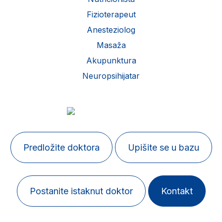
Fizioterapeut
Anesteziolog
Masaža
Akupunktura
Neuropsihijatar
Predložite doktora
Upišite se u bazu
Postanite istaknut doktor
Kontakt