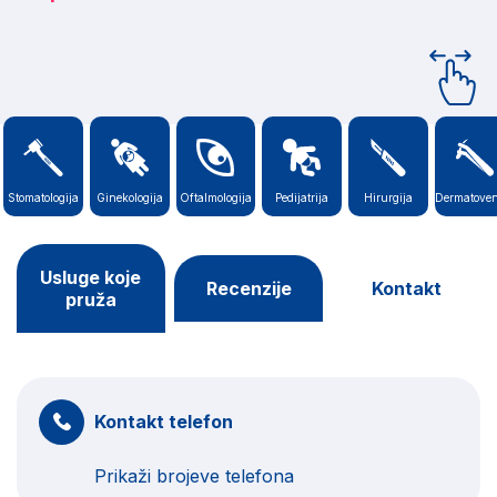
Stomatologija
Ginekologija
Oftalmologija
Pedijatrija
Hirurgija
Dermatoven
Usluge koje
Recenzije
Kontakt
pruža
Kontakt telefon
Prikaži brojeve telefona