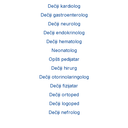
Dečiji kardiolog
Dečiji gastroenterolog
Dečiji neurolog
Dečiji endokrinolog
Dečiji hematolog
Neonatolog
Opšti pedijatar
Dečiji hirurg
Dečiji otorinolaringolog
Dečiji fizijatar
Dečiji ortoped
Dečiji logoped
Dečiji nefrolog