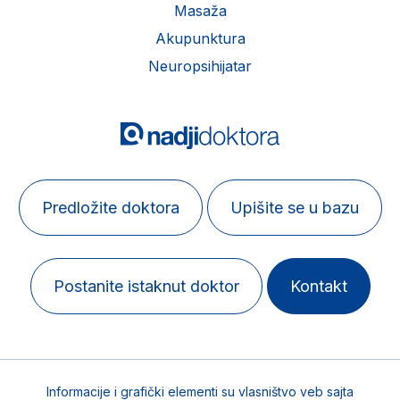
Masaža
Akupunktura
Neuropsihijatar
Predložite doktora
Upišite se u bazu
Postanite istaknut doktor
Kontakt
Informacije i grafički elementi su vlasništvo veb sajta