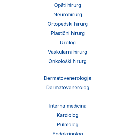
Opšti hirurg
Neurohirurg
Ortopedski hirurg
Plastični hirurg
Urolog
Vaskularni hirurg
Onkološki hirurg
Dermatovenerologija
Dermatovenerolog
Interna medicina
Kardiolog
Pulmolog
Endokrinolog