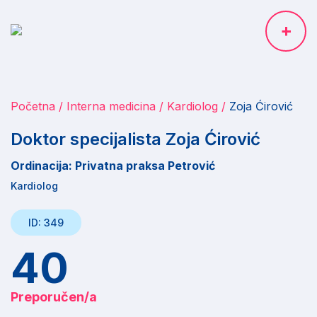
Početna
Interna medicina
Kardiolog
Zoja Ćirović
Doktor specijalista Zoja Ćirović
Ordinacija: Privatna praksa Petrović
Kardiolog
ID: 349
40
Preporučen/a