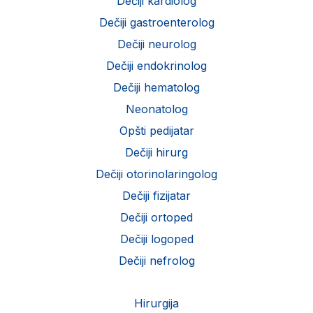
Dečiji kardiolog
Dečiji gastroenterolog
Dečiji neurolog
Dečiji endokrinolog
Dečiji hematolog
Neonatolog
Opšti pedijatar
Dečiji hirurg
Dečiji otorinolaringolog
Dečiji fizijatar
Dečiji ortoped
Dečiji logoped
Dečiji nefrolog
Hirurgija