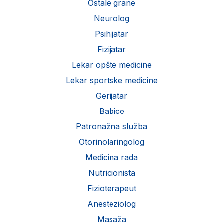
Ostale grane
Neurolog
Psihijatar
Fizijatar
Lekar opšte medicine
Lekar sportske medicine
Gerijatar
Babice
Patronažna služba
Otorinolaringolog
Medicina rada
Nutricionista
Fizioterapeut
Anesteziolog
Masaža