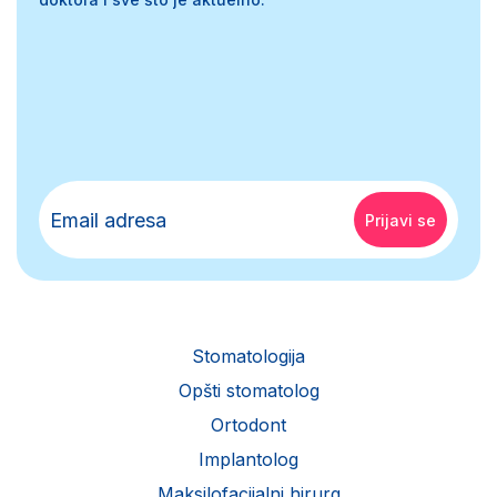
Stomatologija
Opšti stomatolog
Ortodont
Implantolog
Maksilofacijalni hirurg