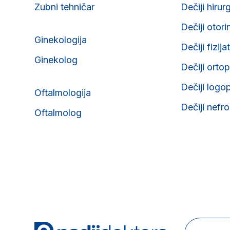
Zubni tehničar
Dečiji hirur
Dečiji otori
Ginekologija
Dečiji fizija
Ginekolog
Dečiji orto
Dečiji logo
Oftalmologija
Dečiji nefr
Oftalmolog