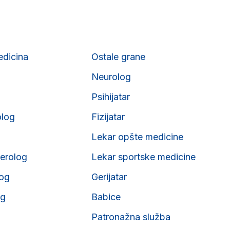
edicina
Ostale grane
Neurolog
Psihijatar
olog
Fizijatar
Lekar opšte medicine
erolog
Lekar sportske medicine
og
Gerijatar
og
Babice
Patronažna služba