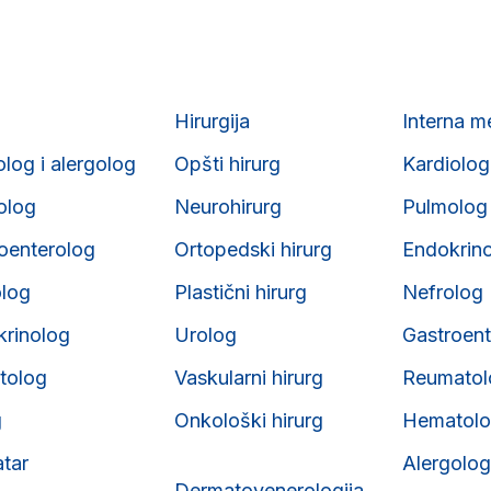
Hirurgija
Interna m
olog i alergolog
Opšti hirurg
Kardiolog
iolog
Neurohirurg
Pulmolog
roenterolog
Ortopedski hirurg
Endokrin
olog
Plastični hirurg
Nefrolog
krinolog
Urolog
Gastroent
tolog
Vaskularni hirurg
Reumatol
g
Onkološki hirurg
Hematol
atar
Alergolog
Dermatovenerologija