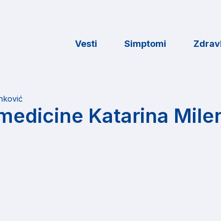
Vesti
Simptomi
Zdravl
nković
 medicine Katarina Mile