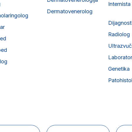
g
Internista
Dermatovenerolog
nolaringolog
Dijagnost
tar
Radiolog
ped
Ultrazvuč
ped
Laborator
olog
Genetika
Patohisto