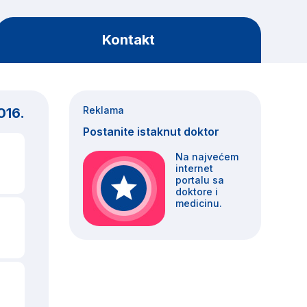
Kontakt
Reklama
016.
Postanite istaknut doktor
Na najvećem
internet
portalu ѕa
doktore i
medicinu.