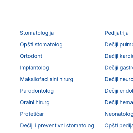
Stomatologija
Pedijatrija
Opšti stomatolog
Dečiji pulm
Ortodont
Dečiji kard
Implantolog
Dečiji gast
Maksilofacijalni hirurg
Dečiji neur
Parodontolog
Dečiji endo
Oralni hirurg
Dečiji hema
Protetičar
Neonatolo
Dečiji i preventivni stomatolog
Opšti pedij