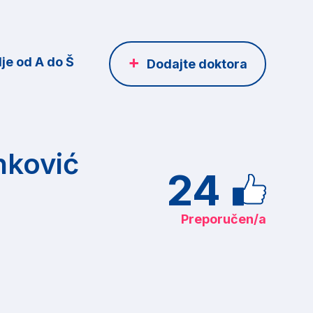
je od A do Š
Dodajte doktora
nković
24
Preporučen/a