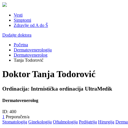
Vesti
Simptomi
Zdravlje od A do Š
Dodajte doktora
Početna
Dermatovenerologija
Dermatovenerolog
Tanja Todorović
Doktor Tanja Todorović
Ordinacija: Intrnistička ordinacija UltraMedik
Dermatovenerolog
ID: 400
1
Preporučen/a
Stomatologija
Ginekologija
Oftalmologija
Pedijatrija
Hirurgija
Dermat