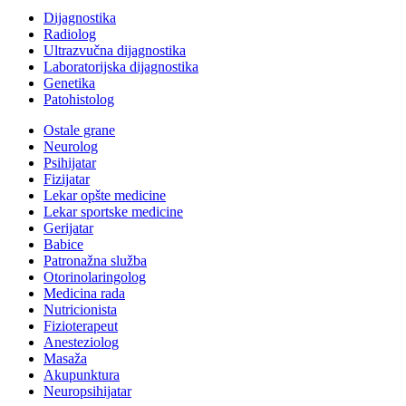
Dijagnostika
Radiolog
Ultrazvučna dijagnostika
Laboratorijska dijagnostika
Genetika
Patohistolog
Ostale grane
Neurolog
Psihijatar
Fizijatar
Lekar opšte medicine
Lekar sportske medicine
Gerijatar
Babice
Patronažna služba
Otorinolaringolog
Medicina rada
Nutricionista
Fizioterapeut
Anesteziolog
Masaža
Akupunktura
Neuropsihijatar