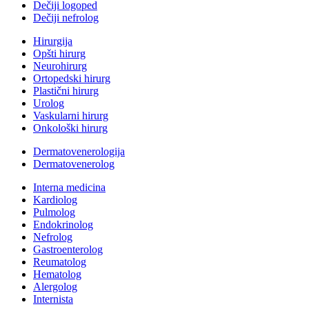
Dečiji logoped
Dečiji nefrolog
Hirurgija
Opšti hirurg
Neurohirurg
Ortopedski hirurg
Plastični hirurg
Urolog
Vaskularni hirurg
Onkološki hirurg
Dermatovenerologija
Dermatovenerolog
Interna medicina
Kardiolog
Pulmolog
Endokrinolog
Nefrolog
Gastroenterolog
Reumatolog
Hematolog
Alergolog
Internista