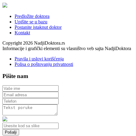
Predložite doktora
Upišite se u bazu
Postanite istaknut doktor
Kontakt
Copyright 2026 NadjiDoktora.rs
Informacije i grafički elementi su vlasništvo veb sajta NadjiDoktora
Pravila i uslovi korišćenja
Polisa o poštovanju privatnosti
Pišite nam