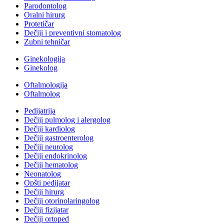
Parodontolog
Oralni hirurg
Protetičar
Dečiji i preventivni stomatolog
Zubni tehničar
Ginekologija
Ginekolog
Oftalmologija
Oftalmolog
Pedijatrija
Dečiji pulmolog i alergolog
Dečiji kardiolog
Dečiji gastroenterolog
Dečiji neurolog
Dečiji endokrinolog
Dečiji hematolog
Neonatolog
Opšti pedijatar
Dečiji hirurg
Dečiji otorinolaringolog
Dečiji fizijatar
Dečiji ortoped