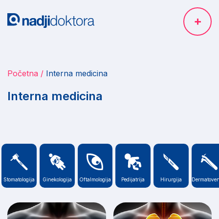
Početna
Interna medicina
Interna medicina
Stomatologija
Ginekologija
Oftalmologija
Pedijatrija
Hirurgija
Dermatoven