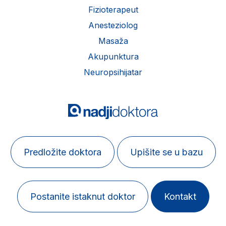
Fizioterapeut
Anesteziolog
Masaža
Akupunktura
Neuropsihijatar
Predložite doktora
Upišite se u bazu
Postanite istaknut doktor
Kontakt