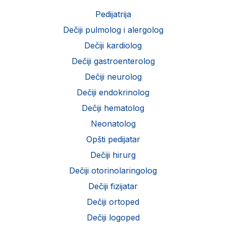
Pedijatrija
Dečiji pulmolog i alergolog
Dečiji kardiolog
Dečiji gastroenterolog
Dečiji neurolog
Dečiji endokrinolog
Dečiji hematolog
Neonatolog
Opšti pedijatar
Dečiji hirurg
Dečiji otorinolaringolog
Dečiji fizijatar
Dečiji ortoped
Dečiji logoped