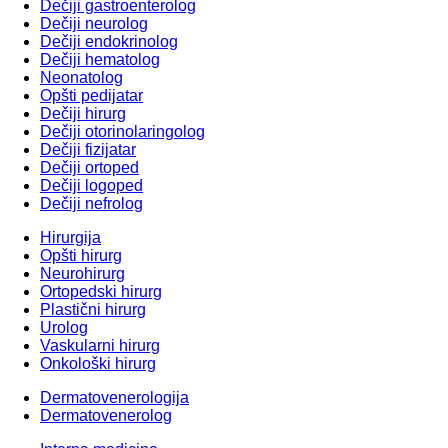
Dečiji gastroenterolog
Dečiji neurolog
Dečiji endokrinolog
Dečiji hematolog
Neonatolog
Opšti pedijatar
Dečiji hirurg
Dečiji otorinolaringolog
Dečiji fizijatar
Dečiji ortoped
Dečiji logoped
Dečiji nefrolog
Hirurgija
Opšti hirurg
Neurohirurg
Ortopedski hirurg
Plastični hirurg
Urolog
Vaskularni hirurg
Onkološki hirurg
Dermatovenerologija
Dermatovenerolog