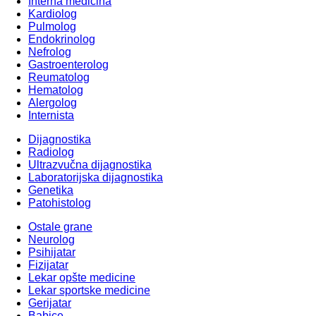
Interna medicina
Kardiolog
Pulmolog
Endokrinolog
Nefrolog
Gastroenterolog
Reumatolog
Hematolog
Alergolog
Internista
Dijagnostika
Radiolog
Ultrazvučna dijagnostika
Laboratorijska dijagnostika
Genetika
Patohistolog
Ostale grane
Neurolog
Psihijatar
Fizijatar
Lekar opšte medicine
Lekar sportske medicine
Gerijatar
Babice