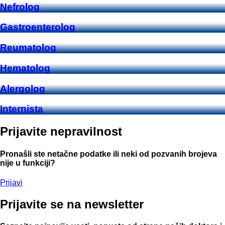
Nefrolog
Gastroenterolog
Reumatolog
Hematolog
Alergolog
Internista
Prijavite
nepravilnost
Pronašli ste netačne podatke ili neki od pozvanih brojeva
nije u funkciji?
Prijavi
Prijavite
se na newsletter