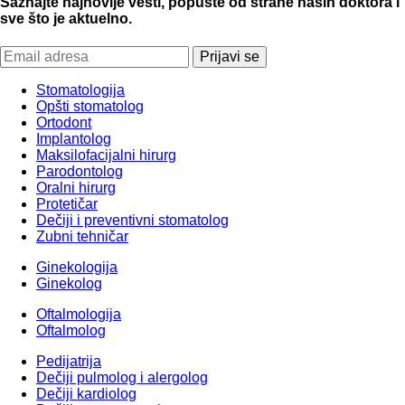
Saznajte najnovije vesti, popuste od strane naših doktora i
sve što je aktuelno.
Stomatologija
Opšti stomatolog
Ortodont
Implantolog
Maksilofacijalni hirurg
Parodontolog
Oralni hirurg
Protetičar
Dečiji i preventivni stomatolog
Zubni tehničar
Ginekologija
Ginekolog
Oftalmologija
Oftalmolog
Pedijatrija
Dečiji pulmolog i alergolog
Dečiji kardiolog