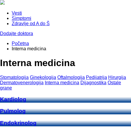
Vesti
Simptomi
Zdravlje od A do Š
Dodajte doktora
Početna
Interna medicina
Interna medicina
Stomatologija
Ginekologija
Oftalmologija
Pedijatrija
Hirurgija
Dermatovenerologija
Interna medicina
Dijagnostika
Ostale
grane
Kardiolog
Pulmolog
Endokrinolog