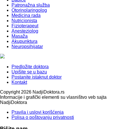
Patronažna služba
Otorinolaringolog
Medicina rada
Nutricionista
Fizioterapeut
Anesteziolog
Masaža
Akupunktura
Neuropsihijatar
Predložite doktora
Upišite se u bazu
Postanite istaknut doktor
Kontakt
Copyright 2026 NadjiDoktora.rs
Informacije i grafički elementi su vlasništvo veb sajta
NadjiDoktora
Pravila i uslovi korišćenja
Polisa o poštovanju privatnosti
Pišite nam