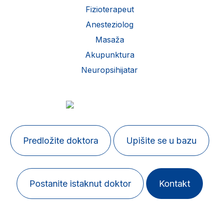
Fizioterapeut
Anesteziolog
Masaža
Akupunktura
Neuropsihijatar
Predložite doktora
Upišite se u bazu
Postanite istaknut doktor
Kontakt