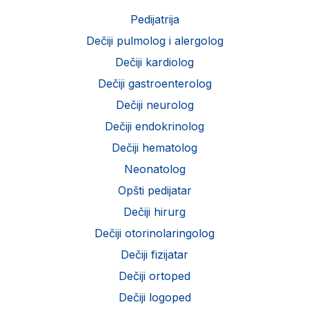
Pedijatrija
Dečiji pulmolog i alergolog
Dečiji kardiolog
Dečiji gastroenterolog
Dečiji neurolog
Dečiji endokrinolog
Dečiji hematolog
Neonatolog
Opšti pedijatar
Dečiji hirurg
Dečiji otorinolaringolog
Dečiji fizijatar
Dečiji ortoped
Dečiji logoped