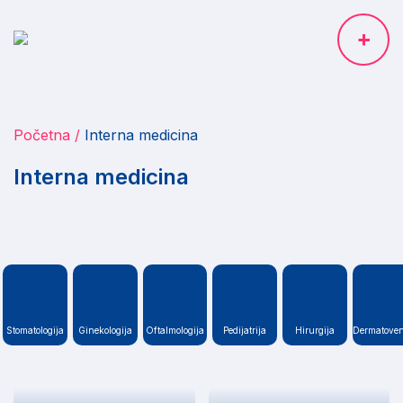
Početna
Interna medicina
Interna medicina
Stomatologija
Ginekologija
Oftalmologija
Pedijatrija
Hirurgija
Dermatoven