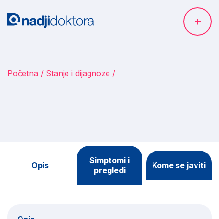
Početna
Stanje i dijagnoze
Simptomi i
Opis
Kome se javiti
pregledi