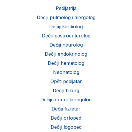
Pedijatrija
Dečiji pulmolog i alergolog
Dečiji kardiolog
Dečiji gastroenterolog
Dečiji neurolog
Dečiji endokrinolog
Dečiji hematolog
Neonatolog
Opšti pedijatar
Dečiji hirurg
Dečiji otorinolaringolog
Dečiji fizijatar
Dečiji ortoped
Dečiji logoped