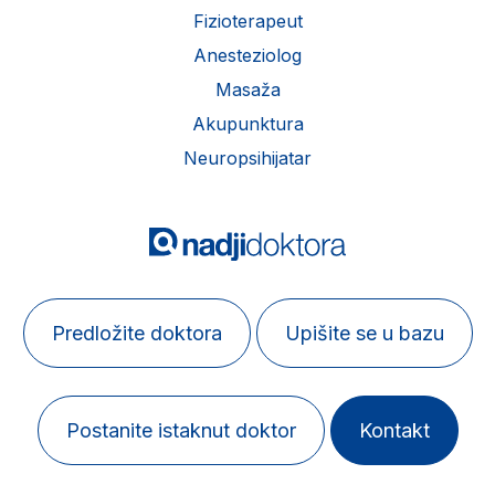
Fizioterapeut
Anesteziolog
Masaža
Akupunktura
Neuropsihijatar
Predložite doktora
Upišite se u bazu
Postanite istaknut doktor
Kontakt