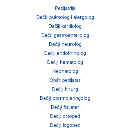
Pedijatrija
Dečiji pulmolog i alergolog
Dečiji kardiolog
Dečiji gastroenterolog
Dečiji neurolog
Dečiji endokrinolog
Dečiji hematolog
Neonatolog
Opšti pedijatar
Dečiji hirurg
Dečiji otorinolaringolog
Dečiji fizijatar
Dečiji ortoped
Dečiji logoped