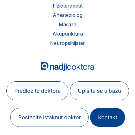
Fizioterapeut
Anesteziolog
Masaža
Akupunktura
Neuropsihijatar
Predložite doktora
Upišite se u bazu
Postanite istaknut doktor
Kontakt