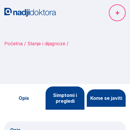
Početna
Stanje i dijagnoze
Simptomi i
Opis
Kome se javiti
pregledi