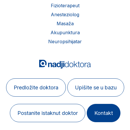
Fizioterapeut
Anesteziolog
Masaža
Akupunktura
Neuropsihijatar
Predložite doktora
Upišite se u bazu
Postanite istaknut doktor
Kontakt