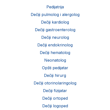
Pedijatrija
Dečiji pulmolog i alergolog
Dečiji kardiolog
Dečiji gastroenterolog
Dečiji neurolog
Dečiji endokrinolog
Dečiji hematolog
Neonatolog
Opšti pedijatar
Dečiji hirurg
Dečiji otorinolaringolog
Dečiji fizijatar
Dečiji ortoped
Dečiji logoped