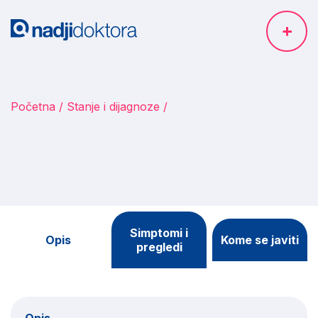
Početna
Stanje i dijagnoze
Simptomi i
Opis
Kome se javiti
pregledi