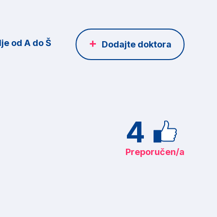
je od A do Š
Dodajte doktora
4
Preporučen/a