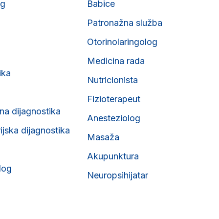
og
Babice
Patronažna služba
Otorinolaringolog
Medicina rada
ika
Nutricionista
Fizioterapeut
na dijagnostika
Anesteziolog
ijska dijagnostika
Masaža
Akupunktura
log
Neuropsihijatar