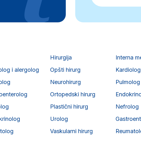
Hirurgija
Interna m
olog i alergolog
Opšti hirurg
Kardiolog
iolog
Neurohirurg
Pulmolog
roenterolog
Ortopedski hirurg
Endokrin
olog
Plastični hirurg
Nefrolog
krinolog
Urolog
Gastroent
tolog
Vaskularni hirurg
Reumatol