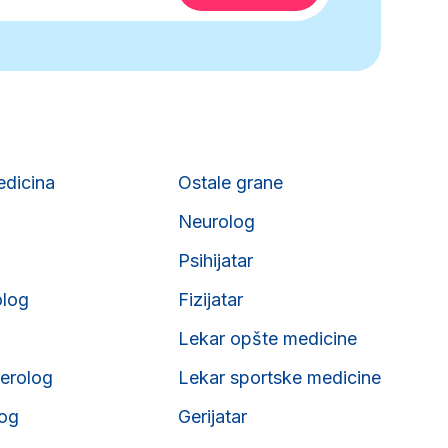
edicina
Ostale grane
Neurolog
Psihijatar
olog
Fizijatar
Lekar opšte medicine
erolog
Lekar sportske medicine
og
Gerijatar