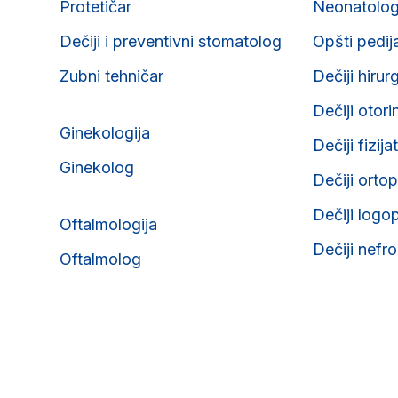
Protetičar
Neonatolo
Dečiji i preventivni stomatolog
Opšti pedij
Zubni tehničar
Dečiji hirur
Dečiji otori
Ginekologija
Dečiji fizija
Ginekolog
Dečiji orto
Dečiji logo
Oftalmologija
Dečiji nefr
Oftalmolog