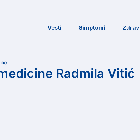
Vesti
Simptomi
Zdravl
itić
 medicine Radmila Vitić