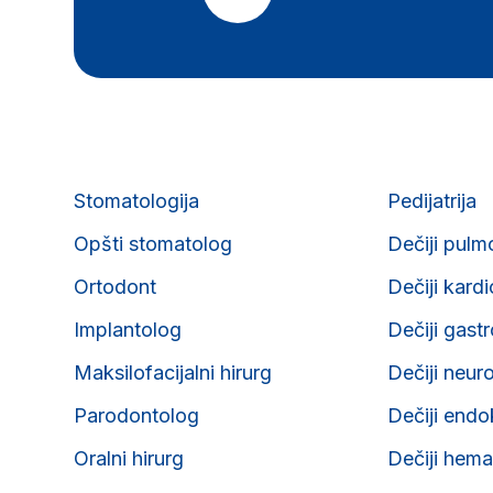
Stomatologija
Pedijatrija
Opšti stomatolog
Dečiji pulm
Ortodont
Dečiji kard
Implantolog
Dečiji gast
Maksilofacijalni hirurg
Dečiji neur
Parodontolog
Dečiji endo
Oralni hirurg
Dečiji hema